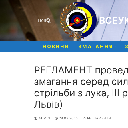
Перейти
до
Шукати:
вмісту
ВСЕУК
НОВИНИ
ЗМАГАННЯ
РЕГЛАМЕНТ проведе
змагання серед сил
стрільби з лука, ІІІ 
Львів)
ADMIN
28.02.2025
РЕГЛАМЕНТИ