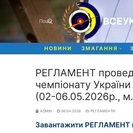
Перейти
до
Шукати:
вмісту
ВСЕУК
НОВИНИ
ЗМАГАННЯ
РЕГЛАМЕНТ провед
чемпіонату України з
(02-06.05.2026р., м.
ADMIN
08.04.2026
РЕГЛАМЕНТИ
Завантажити РЕГЛАМЕНТ 