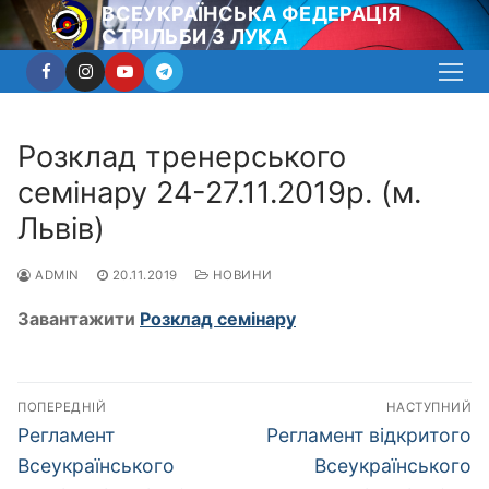
Перейти
ВСЕУКРАЇНСЬКА ФЕДЕРАЦІЯ
СТРІЛЬБИ З ЛУКА
до
вмісту
Розклад тренерського
семінару 24-27.11.2019р. (м.
Львів)
ADMIN
20.11.2019
НОВИНИ
Завантажити
Розклад семінару
Навігація
ПОПЕРЕДНІЙ
НАСТУПНИЙ
записів
Попередній
Наступний
Регламент
Регламент відкритого
запис:
запис:
Всеукраїнського
Всеукраїнського