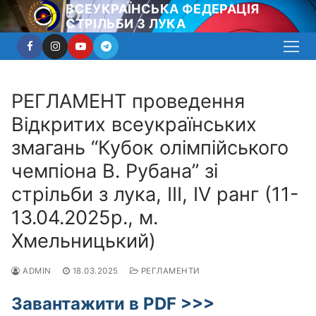
Перейти
ВСЕУКРАЇНСЬКА ФЕДЕРАЦІЯ
СТРІЛЬБИ З ЛУКА
до
вмісту
РЕГЛАМЕНТ проведення
Відкритих всеукраїнських
змагань “Кубок олімпійського
чемпіона В. Рубана” зі
стрільби з лука, ІІІ, IV ранг (11-
13.04.2025р., м.
Хмельницький)
ADMIN
18.03.2025
РЕГЛАМЕНТИ
Завантажити в PDF >>>