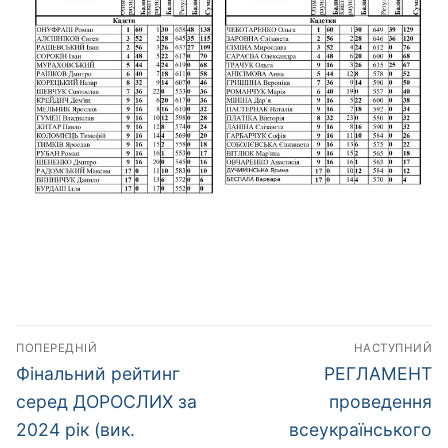
Навігація
ПОПЕРЕДНІЙ
НАСТУПНИЙ
записів
Попередній
Наступний
Фінальний рейтинг
РЕГЛАМЕНТ
запис:
запис:
серед ДОРОСЛИХ за
проведення
2024 рік (вик.
всеукраїнського