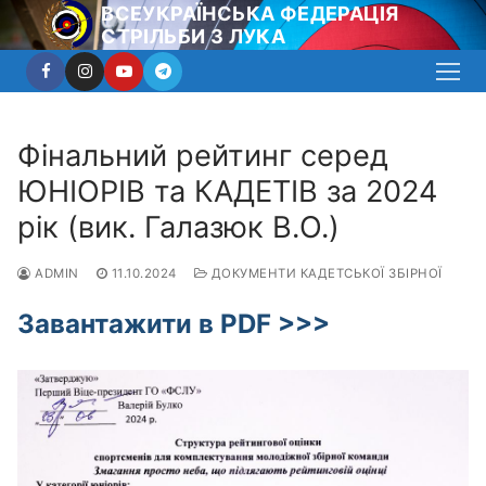
Перейти
ВСЕУКРАЇНСЬКА ФЕДЕРАЦІЯ
СТРІЛЬБИ З ЛУКА
до
вмісту
Фінальний рейтинг серед
ЮНІОРІВ та КАДЕТІВ за 2024
рік (вик. Галазюк В.О.)
ADMIN
11.10.2024
ДОКУМЕНТИ КАДЕТСЬКОЇ ЗБІРНОЇ
Завантажити в PDF >>>