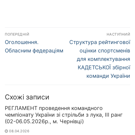
Навігація
ПОПЕРЕДНІЙ
НАСТУПНИЙ
записів
Попередній
Наступний
Оголошення.
Структура рейтингової
запис:
запис:
Обласним федераціям
оцінки спортсменів
для комплектування
КАДЕТСЬКОЇ збірної
команди України
Схожі записи
РЕГЛАМЕНТ проведення командного
чемпіонату України зі стрільби з лука, ІІІ ранг
(02-06.05.2026р., м. Чернівці)
08.04.2026