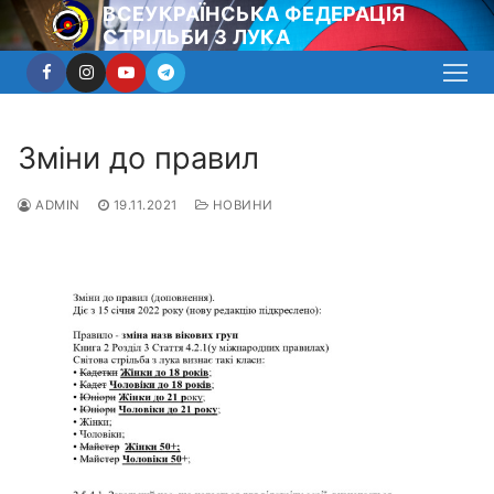
Перейти
ВСЕУКРАЇНСЬКА ФЕДЕРАЦІЯ
СТРІЛЬБИ З ЛУКА
до
вмісту
Зміни до правил
ADMIN
19.11.2021
НОВИНИ