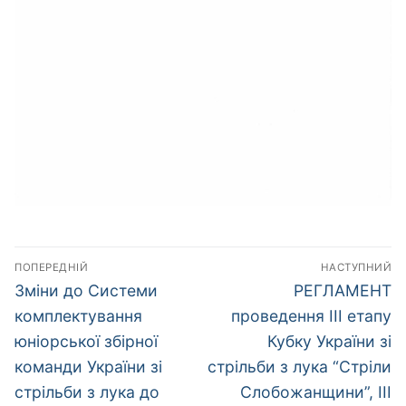
Навігація
ПОПЕРЕДНІЙ
НАСТУПНИЙ
записів
Попередній
Наступний
Зміни до Системи
РЕГЛАМЕНТ
запис:
запис:
комплектування
проведення ІІІ етапу
юніорської збірної
Кубку України зі
команди України зі
стрільби з лука “Стріли
стрільби з лука до
Слобожанщини”, ІІІ