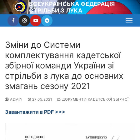
Перейти
ВСЕУКРАЇНСЬКА ФЕДЕРАЦІЯ
СТРІЛЬБИ З ЛУКА
до
вмісту
Зміни до Системи
комплектування кадетської
збірної команди України зі
стрільби з лука до основних
змагань сезону 2021
ADMIN
27.05.2021
ДОКУМЕНТИ КАДЕТСЬКОЇ ЗБІРНОЇ
Завантажити в PDF >>>