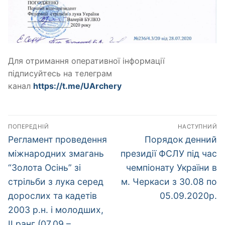
Для отримання оперативної інформації
підписуйтесь на телеграм
канал
https://t.me/UArchery
Навігація
ПОПЕРЕДНІЙ
НАСТУПНИЙ
записів
Попередній
Наступний
Регламент проведення
Порядок денний
запис:
запис:
міжнародних змагань
президії ФСЛУ під час
“Золота Осінь” зі
чемпіонату України в
стрільби з лука серед
м. Черкаси з 30.08 по
дорослих та кадетів
05.09.2020р.
2003 р.н. і молодших,
ІІ ранг (07.09 –