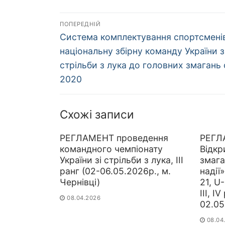
Навігація
ПОПЕРЕДНІЙ
Попередній
записів
Система комплектування спортсмені
запис:
національну збірну команду України з
стрільби з лука до головних змагань
2020
Схожі записи
РЕГЛАМЕНТ проведення
РЕГЛ
командного чемпіонату
Відкр
України зі стрільби з лука, ІІІ
змага
ранг (02-06.05.2026р., м.
надії
Чернівці)
21, U-
ІІІ, I
08.04.2026
02.05
08.04