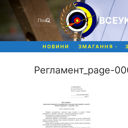
Перейти
до
Шукати:
вмісту
ВСЕУК
НОВИНИ
ЗМАГАННЯ
Регламент_page-00