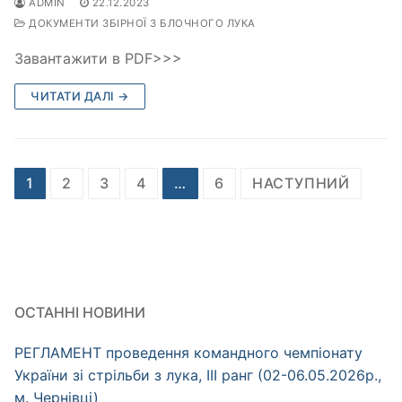
ADMIN
22.12.2023
ДОКУМЕНТИ ЗБІРНОЇ З БЛОЧНОГО ЛУКА
Завантажити в PDF>>>
ЧИТАТИ ДАЛІ →
Пагінація
1
2
3
4
…
6
НАСТУПНИЙ
записів
ОСТАННІ НОВИНИ
РЕГЛАМЕНТ проведення командного чемпіонату
України зі стрільби з лука, ІІІ ранг (02-06.05.2026р.,
м. Чернівці)