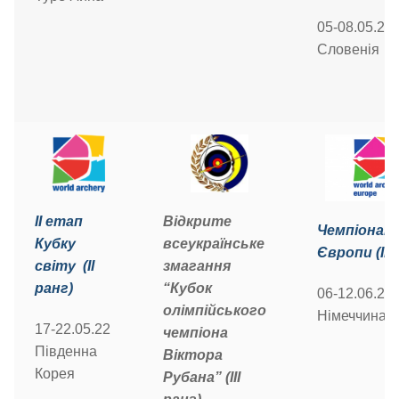
05-08.05.22
Словенія
ІІ етап
Відкрите
Чемпіонат
Кубку
всеукраїнське
Європи (ІІ 
світу (ІІ
змагання
ранг)
“Кубок
06-12.06.22
олімпійського
Німеччина
17-22.05.22
чемпіона
Південна
Віктора
Корея
Рубана” (ІІІ