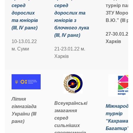
серед
серед
турнір пам’
дорослих
дорослих та
ЗТУ Мороз
та юніорів
юніорів з
В.Ю.” (III ра
(ІІІ, ІV ранг)
блочного лука
27-30.01.22 
(ІІІ, ІV ранг)
10-13.01.22
Харків
м. Суми
21-23.01.22 м.
Харків
Літня
Всеукраїнські
Міжнародн
гімназіада
змагання
турнір
України (ІІІ
серед
“Кахраман
ранг)
сильніших
Багатир” (І
спортсменів