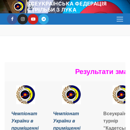
Перейти
ВСЕУКРАЇНСЬКА ФЕДЕРАЦІЯ
СТРІЛЬБИ З ЛУКА
до
вмісту
Результати змаг
Чемпіонат
Чемпіонат
Всеукраїнс
України в
України в
турнір
приміщенні
приміщенні
“Кадетськ