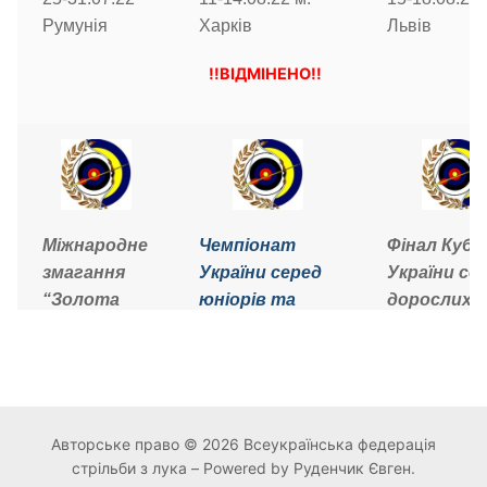
Харків
Львів
Румунія
!!ВІДМІНЕНО!!
Міжнародне
Чемпіонат
Фінал Кубк
змагання
України серед
України се
“Золота
юніорів та
дорослих (ІІ
Осінь”
молодших (ІІІ
ранг)
серед
ранг)
15-19.09.22 
дорослих
05-09.09.22 м.
Нова Кахов
та кадетів
Львів
(ІІ ранг)
Авторське право © 2026 Всеукраїнська федерація
!!ВІДМІНЕН
стрільби з лука – Powered by Руденчик Євген.
05-10.09.22