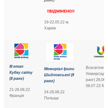
ранг)
!!ВІДМІНЕНО!!
19-22.05.22 м.
Харків
ІІІ етап
Всесвітня
Меморіал Ірини
Кубку світу
Універсіада (
Шидловської (ІІ
(ІІ ранг)
ранг)
26.06-
ранг)
06.07.22 Ки
21-26.06.22
24-26.06.22
Франція
Польща