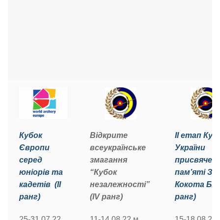
Відкрите
ІІ етап Куб
Кубок
всеукраїнське
України
Європи
змагання
присвячен
серед
“Кубок
пам’яті ЗТ
юніорів та
незалежності”
Кокота Б.З. 
кадетів (II
(ІV ранг)
ранг)
ранг)
11-14.08.22 м.
15-18.08.22 
25-31.07.22