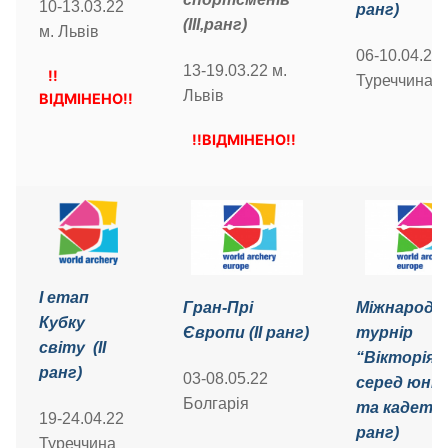
10-13.03.22
ранг)
(ІІІ,ранг)
м. Львів
06-10.04.22
13-19.03.22 м.
!!
Туреччина
Львів
ВІДМІНЕНО!!
!!ВІДМІНЕНО!!
І етап
Гран-Прі
Міжнародн
Кубку
Європи (ІІ ранг)
турнір
світу (ІІ
“Вікторія 
ранг)
03-08.05.22
серед юніо
Болгарія
та кадетів 
19-24.04.22
ранг)
Туреччина