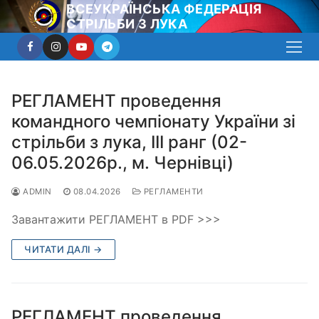
Перейти
ВСЕУКРАЇНСЬКА ФЕДЕРАЦІЯ
СТРІЛЬБИ З ЛУКА
до
вмісту
РЕГЛАМЕНТ проведення
командного чемпіонату України зі
стрільби з лука, ІІІ ранг (02-
06.05.2026р., м. Чернівці)
ADMIN
08.04.2026
РЕГЛАМЕНТИ
Завантажити РЕГЛАМЕНТ в PDF >>>
ЧИТАТИ ДАЛІ →
РЕГЛАМЕНТ проведення