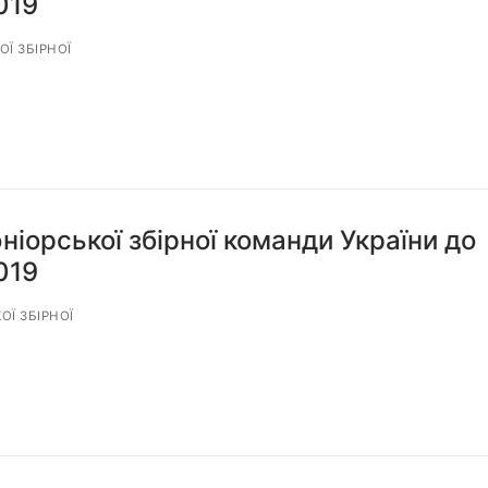
019
Ї ЗБІРНОЇ
іорської збірної команди України до
019
Ї ЗБІРНОЇ