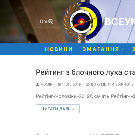
Перейти
до
Шукати:
вмісту
ВСЕУК
НОВИНИ
ЗМАГАННЯ
Рейтинг з блочного лука ст
ADMIN
14.05.2019
ДОКУМЕНТИ ЗБІРНОЇ З
Рейтінг-Чоловіки-2019Скачать Рейтінг-
ЧИТАТИ ДАЛІ →