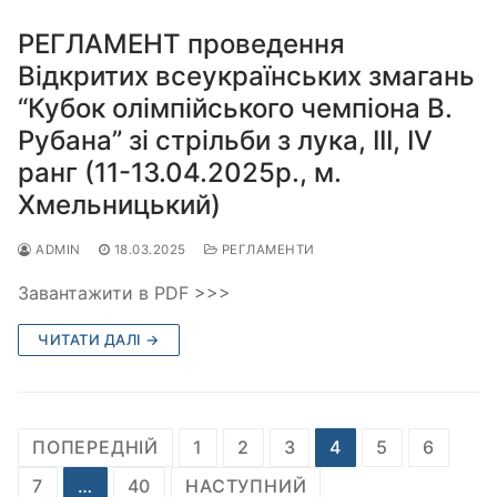
РЕГЛАМЕНТ проведення
Відкритих всеукраїнських змагань
“Кубок олімпійського чемпіона В.
Рубана” зі стрільби з лука, ІІІ, IV
ранг (11-13.04.2025р., м.
Хмельницький)
ADMIN
18.03.2025
РЕГЛАМЕНТИ
Завантажити в PDF >>>
ЧИТАТИ ДАЛІ →
Пагінація
ПОПЕРЕДНІЙ
1
2
3
4
5
6
записів
7
…
40
НАСТУПНИЙ