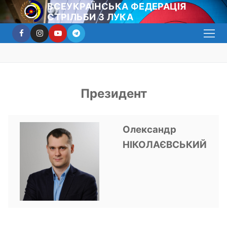
Перейти
ВСЕУКРАЇНСЬКА ФЕДЕРАЦІЯ
СТРІЛЬБИ З ЛУКА
до
вмісту
Президент
Олександр
НІКОЛАЄВСЬКИЙ